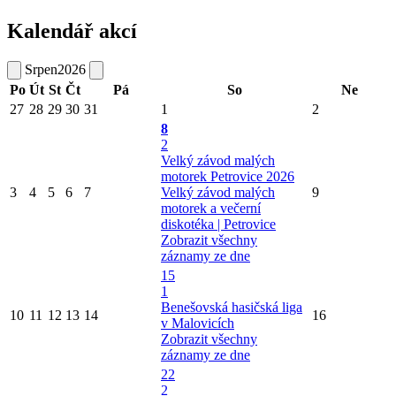
Kalendář akcí
Srpen
2026
Po
Út
St
Čt
Pá
So
Ne
27
28
29
30
31
1
2
8
2
Velký závod malých
motorek Petrovice 2026
3
4
5
6
7
Velký závod malých
9
motorek a večerní
diskotéka | Petrovice
Zobrazit všechny
záznamy ze dne
15
1
Benešovská hasičská liga
10
11
12
13
14
16
v Malovicích
Zobrazit všechny
záznamy ze dne
22
2