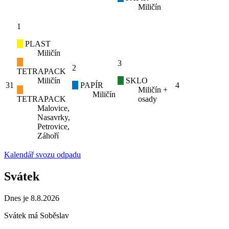
Miličín
1
PLAST
Miličín
3
2
TETRAPACK
Miličín
SKLO
31
PAPÍR
4
Miličín +
Miličín
TETRAPACK
osady
Malovice,
Nasavrky,
Petrovice,
Záhoří
Kalendář svozu odpadu
Svátek
Dnes je 8.8.2026
Svátek má
Soběslav