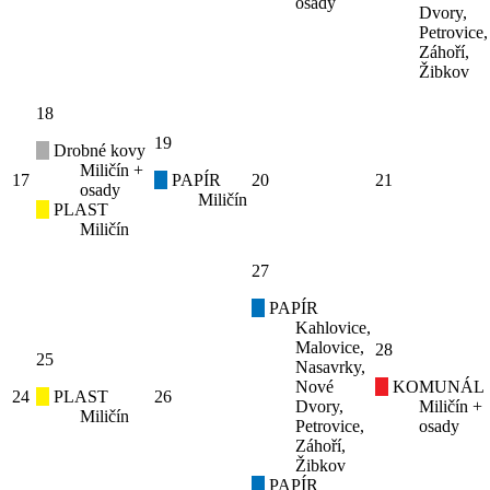
osady
Dvory,
Petrovice,
Záhoří,
Žibkov
18
19
Drobné kovy
Miličín +
17
PAPÍR
20
21
osady
Miličín
PLAST
Miličín
27
PAPÍR
Kahlovice,
Malovice,
28
25
Nasavrky,
Nové
KOMUNÁL
24
PLAST
26
Dvory,
Miličín +
Miličín
Petrovice,
osady
Záhoří,
Žibkov
PAPÍR