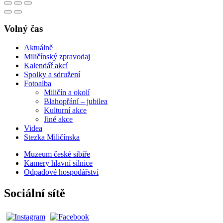
Volný čas
Aktuálně
Miličínský zpravodaj
Kalendář akcí
Spolky a sdružení
Fotoalba
Miličín a okolí
Blahopřání – jubilea
Kulturní akce
Jiné akce
Videa
Stezka Miličínska
Muzeum české sibiře
Kamery hlavní silnice
Odpadové hospodářství
Sociální sítě