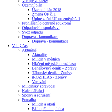
Veřejné zakázky
Územní plán
Územní plán 2018
Změna ÚP č. 1
Úplné znění ÚP po změně č. 1
Prohlášení o ochraně soukromí
Odpadové hospodářství
Svoz odpadu
Doprava - komunikace
Doprava - komunikace
Volný čas
Aktuálně
Aktuality
Miličín v médiích
Hlášení městského rozhlasu
Benešovský deník – Zprávy
Táborský deník – Zprávy
iROZHLAS - Zprávy
Varování
Miličínský zpravodaj
Kalendář akcí
Spolky a sdružení
Fotoalba
Miličín a okolí
Blahopřání – jubilea