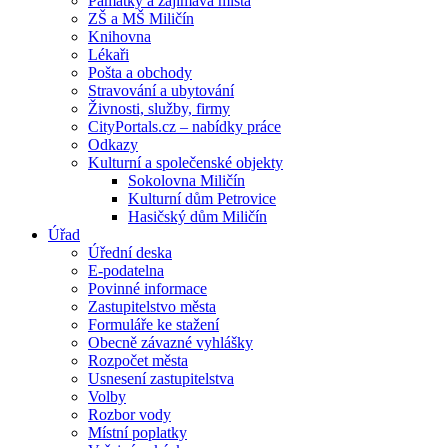
Památky a zajímavá místa
ZŠ a MŠ Miličín
Knihovna
Lékaři
Pošta a obchody
Stravování a ubytování
Živnosti, služby, firmy
CityPortals.cz – nabídky práce
Odkazy
Kulturní a společenské objekty
Sokolovna Miličín
Kulturní dům Petrovice
Hasičský dům Miličín
Úřad
Úřední deska
E-podatelna
Povinné informace
Zastupitelstvo města
Formuláře ke stažení
Obecně závazné vyhlášky
Rozpočet města
Usnesení zastupitelstva
Volby
Rozbor vody
Místní poplatky