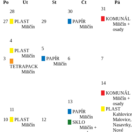
Po
Út
St
Čt
Pá
31
28
30
KOMUNÁL
27
PLAST
29
PAPÍR
Miličín +
Miličín
Miličín
osady
4
5
PLAST
Miličín
3
PAPÍR
6
7
Miličín
TETRAPACK
Miličín
14
KOMUNÁL
Miličín +
13
osady
PLAST
11
PAPÍR
Kahlovice
Miličín
10
PLAST
12
Malovice,
SKLO
Miličín
Nasavrky,
Miličín +
Nové