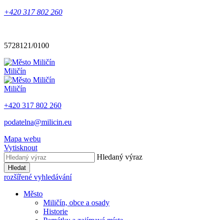
+420 317 802 260
5728121/0100
Miličín
Miličín
+420 317 802 260
podatelna@milicin.eu
Mapa webu
Vytisknout
Hledaný výraz
Hledat
rozšířené vyhledávání
Město
Miličín, obce a osady
Historie