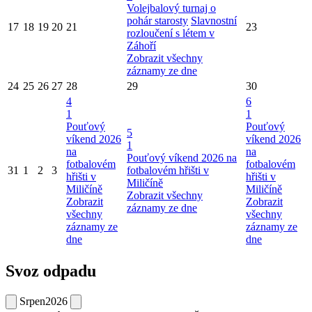
Volejbalový turnaj o
pohár starosty
Slavnostní
17
18
19
20
21
23
rozloučení s létem v
Záhoří
Zobrazit všechny
záznamy ze dne
24
25
26
27
28
29
30
4
6
1
1
Pouťový
Pouťový
5
víkend 2026
víkend 2026
1
na
na
Pouťový víkend 2026 na
fotbalovém
fotbalovém
31
1
2
3
fotbalovém hřišti v
hřišti v
hřišti v
Miličíně
Miličíně
Miličíně
Zobrazit všechny
Zobrazit
Zobrazit
záznamy ze dne
všechny
všechny
záznamy ze
záznamy ze
dne
dne
Svoz odpadu
Srpen
2026