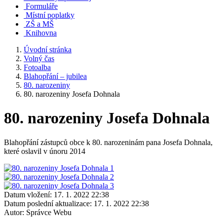
Formuláře
Místní poplatky
ZŠ a MŠ
Knihovna
Úvodní stránka
Volný čas
Fotoalba
Blahopřání – jubilea
80. narozeniny
80. narozeniny Josefa Dohnala
80. narozeniny Josefa Dohnala
Blahopřání zástupců obce k 80. narozeninám pana Josefa Dohnala,
které oslavil v únoru 2014
Datum vložení:
17. 1. 2022 22:38
Datum poslední aktualizace:
17. 1. 2022 22:38
Autor:
Správce Webu