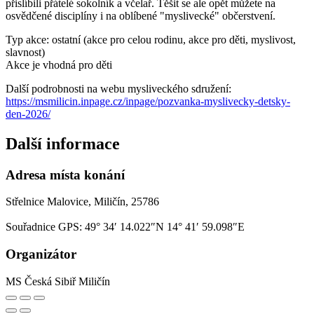
přislíbili přátelé sokolník a včelař. Těšit se ale opět můžete na
osvědčené disciplíny i na oblíbené "myslivecké" občerstvení.
Typ akce: ostatní (akce pro celou rodinu, akce pro děti, myslivost,
slavnost)
Akce je vhodná pro děti
Další podrobnosti na webu mysliveckého sdružení:
https://msmilicin.inpage.cz/inpage/pozvanka-myslivecky-detsky-
den-2026/
Další informace
Adresa místa konání
Střelnice Malovice, Miličín, 25786
Souřadnice GPS:
49° 34′ 14.022″N 14° 41′ 59.098″E
Organizátor
MS Česká Sibiř Miličín