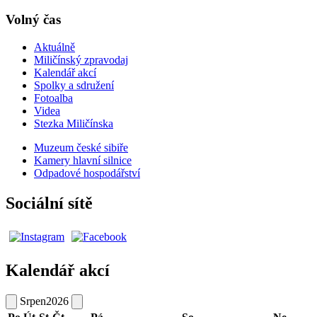
Volný čas
Aktuálně
Miličínský zpravodaj
Kalendář akcí
Spolky a sdružení
Fotoalba
Videa
Stezka Miličínska
Muzeum české sibiře
Kamery hlavní silnice
Odpadové hospodářství
Sociální sítě
Kalendář akcí
Srpen
2026