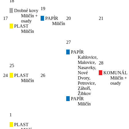
18
19
Drobné kovy
Miličín +
17
PAPÍR
20
21
osady
Miličín
PLAST
Miličín
27
PAPÍR
Kahlovice,
Malovice,
28
25
Nasavrky,
Nové
KOMUNÁL
24
PLAST
26
Dvory,
Miličín +
Miličín
Petrovice,
osady
Záhoří,
Žibkov
PAPÍR
Miličín
1
PLAST