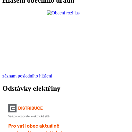
Hlášení obecního úřadu
záznam posledniho hlášení
Odstávky elektřiny