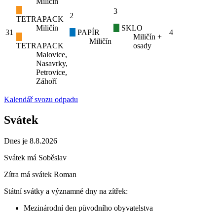
Miličín
3
2
TETRAPACK
Miličín
SKLO
31
PAPÍR
4
Miličín +
Miličín
TETRAPACK
osady
Malovice,
Nasavrky,
Petrovice,
Záhoří
Kalendář svozu odpadu
Svátek
Dnes je 8.8.2026
Svátek má
Soběslav
Zítra má svátek
Roman
Státní svátky a významné dny na zítřek:
Mezinárodní den původního obyvatelstva