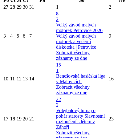
Po
Út
St
Čt
Pá
So
Ne
27
28
29
30
31
1
2
8
2
Velký závod malých
motorek Petrovice 2026
3
4
5
6
7
Velký závod malých
9
motorek a večerní
diskotéka | Petrovice
Zobrazit všechny
záznamy ze dne
15
1
Benešovská hasičská liga
10
11
12
13
14
16
v Malovicích
Zobrazit všechny
záznamy ze dne
22
2
Volejbalový turnaj o
pohár starosty
Slavnostní
17
18
19
20
21
23
rozloučení s létem v
Záhoří
Zobrazit všechny