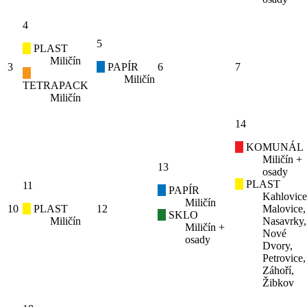
4
5
PLAST
Miličín
3
PAPÍR
6
7
Miličín
TETRAPACK
Miličín
14
KOMUNÁL
Miličín +
13
osady
PLAST
11
PAPÍR
Kahlovice
Miličín
10
PLAST
12
Malovice,
SKLO
Miličín
Nasavrky,
Miličín +
Nové
osady
Dvory,
Petrovice,
Záhoří,
Žibkov