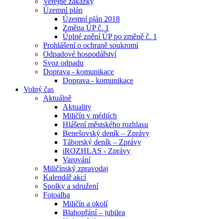
Veřejné zakázky
Územní plán
Územní plán 2018
Změna ÚP č. 1
Úplné znění ÚP po změně č. 1
Prohlášení o ochraně soukromí
Odpadové hospodářství
Svoz odpadu
Doprava - komunikace
Doprava - komunikace
Volný čas
Aktuálně
Aktuality
Miličín v médiích
Hlášení městského rozhlasu
Benešovský deník – Zprávy
Táborský deník – Zprávy
iROZHLAS - Zprávy
Varování
Miličínský zpravodaj
Kalendář akcí
Spolky a sdružení
Fotoalba
Miličín a okolí
Blahopřání – jubilea