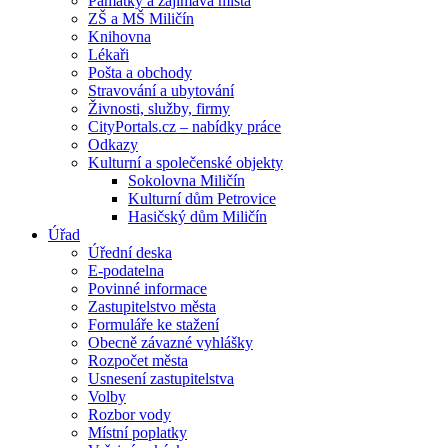
Památky a zajímavá místa
ZŠ a MŠ Miličín
Knihovna
Lékaři
Pošta a obchody
Stravování a ubytování
Živnosti, služby, firmy
CityPortals.cz – nabídky práce
Odkazy
Kulturní a společenské objekty
Sokolovna Miličín
Kulturní dům Petrovice
Hasičský dům Miličín
Úřad
Úřední deska
E-podatelna
Povinné informace
Zastupitelstvo města
Formuláře ke stažení
Obecně závazné vyhlášky
Rozpočet města
Usnesení zastupitelstva
Volby
Rozbor vody
Místní poplatky