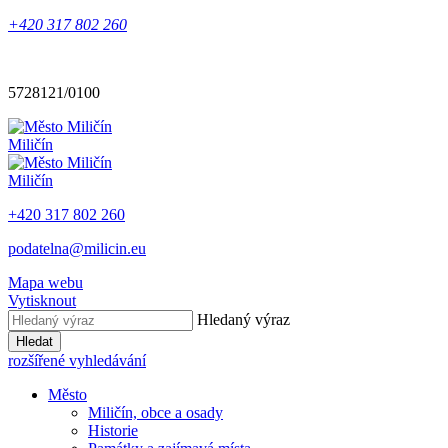
+420 317 802 260
5728121/0100
Miličín
Miličín
+420 317 802 260
podatelna@milicin.eu
Mapa webu
Vytisknout
Hledaný výraz
Hledat
rozšířené vyhledávání
Město
Miličín, obce a osady
Historie