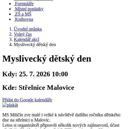
Formuláře
Místní poplatky
ZŠ a MŠ
Knihovna
Úvodní stránka
Volný čas
Kalendář akcí
Myslivecký dětský den
Myslivecký dětský den
Kdy:
25. 7. 2026 10:00
Kde:
Střelnice Malovice
Přidat do Google kalendáře
MS Miličín zve malé i velké k návštěvě dalšího ročníku dětského
dne na střelnici u Malovic.
Letos si organizátoři připravili několik nových zajímavostí, účast