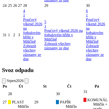
záznamy ze dne
24
25
26
27
28
29
30
4
6
1
1
Pouťový
Pouťový
5
víkend 2026
víkend 2026
1
na
na
Pouťový víkend 2026 na
fotbalovém
fotbalovém
31
1
2
3
fotbalovém hřišti v
hřišti v
hřišti v
Miličíně
Miličíně
Miličíně
Zobrazit všechny
Zobrazit
Zobrazit
záznamy ze dne
všechny
všechny
záznamy ze
záznamy ze
dne
dne
Svoz odpadu
Srpen
2026
Po
Út
St
Čt
Pá
31
28
30
KOMUNÁL
27
PLAST
29
PAPÍR
Miličín +
Miličín
Miličín
osady