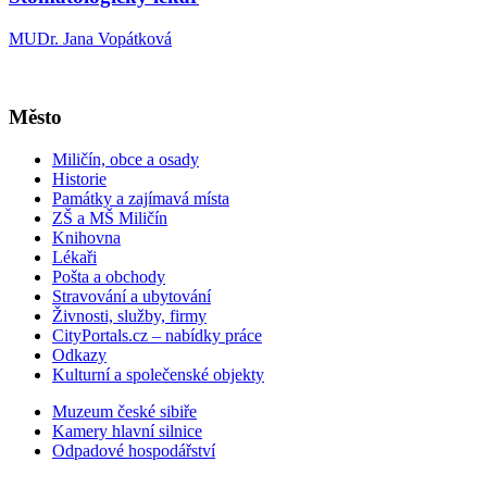
MUDr. Jana Vopátková
Město
Miličín, obce a osady
Historie
Památky a zajímavá místa
ZŠ a MŠ Miličín
Knihovna
Lékaři
Pošta a obchody
Stravování a ubytování
Živnosti, služby, firmy
CityPortals.cz – nabídky práce
Odkazy
Kulturní a společenské objekty
Muzeum české sibiře
Kamery hlavní silnice
Odpadové hospodářství