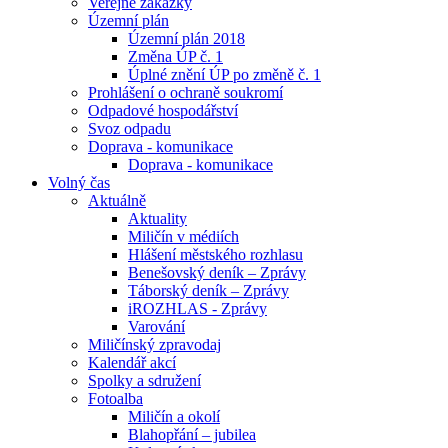
Veřejné zakázky
Územní plán
Územní plán 2018
Změna ÚP č. 1
Úplné znění ÚP po změně č. 1
Prohlášení o ochraně soukromí
Odpadové hospodářství
Svoz odpadu
Doprava - komunikace
Doprava - komunikace
Volný čas
Aktuálně
Aktuality
Miličín v médiích
Hlášení městského rozhlasu
Benešovský deník – Zprávy
Táborský deník – Zprávy
iROZHLAS - Zprávy
Varování
Miličínský zpravodaj
Kalendář akcí
Spolky a sdružení
Fotoalba
Miličín a okolí
Blahopřání – jubilea