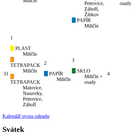
Miličín
Petrovice,
osady
Záhoří,
Žibkov
PAPÍR
Miličín
1
PLAST
Miličín
3
2
TETRAPACK
Miličín
SKLO
31
PAPÍR
4
Miličín +
Miličín
TETRAPACK
osady
Malovice,
Nasavrky,
Petrovice,
Záhoří
Kalendář svozu odpadu
Svátek