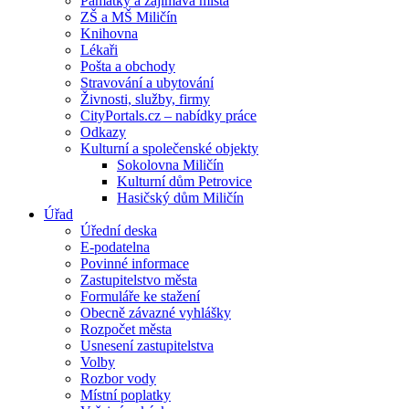
Památky a zajímavá místa
ZŠ a MŠ Miličín
Knihovna
Lékaři
Pošta a obchody
Stravování a ubytování
Živnosti, služby, firmy
CityPortals.cz – nabídky práce
Odkazy
Kulturní a společenské objekty
Sokolovna Miličín
Kulturní dům Petrovice
Hasičský dům Miličín
Úřad
Úřední deska
E-podatelna
Povinné informace
Zastupitelstvo města
Formuláře ke stažení
Obecně závazné vyhlášky
Rozpočet města
Usnesení zastupitelstva
Volby
Rozbor vody
Místní poplatky