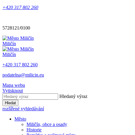
+420 317 802 260
5728121/0100
Miličín
Miličín
+420 317 802 260
podatelna@milicin.eu
Mapa webu
Vytisknout
Hledaný výraz
Hledat
rozšířené vyhledávání
Město
Miličín, obce a osady
Historie