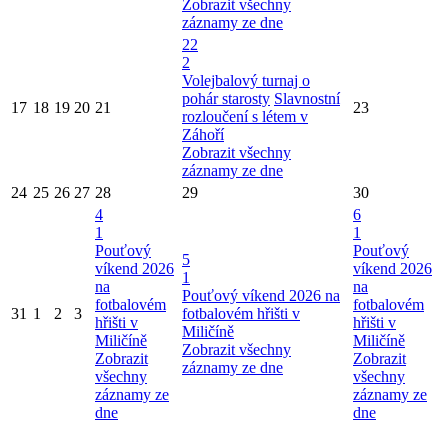
Zobrazit všechny
záznamy ze dne
22
2
Volejbalový turnaj o
pohár starosty
Slavnostní
17
18
19
20
21
23
rozloučení s létem v
Záhoří
Zobrazit všechny
záznamy ze dne
24
25
26
27
28
29
30
4
6
1
1
Pouťový
Pouťový
5
víkend 2026
víkend 2026
1
na
na
Pouťový víkend 2026 na
fotbalovém
fotbalovém
31
1
2
3
fotbalovém hřišti v
hřišti v
hřišti v
Miličíně
Miličíně
Miličíně
Zobrazit všechny
Zobrazit
Zobrazit
záznamy ze dne
všechny
všechny
záznamy ze
záznamy ze
dne
dne