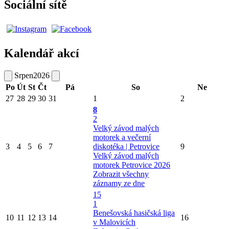
Sociální sítě
Kalendář akcí
Srpen
2026
Po
Út
St
Čt
Pá
So
Ne
27
28
29
30
31
1
2
8
2
Velký závod malých
motorek a večerní
3
4
5
6
7
diskotéka | Petrovice
9
Velký závod malých
motorek Petrovice 2026
Zobrazit všechny
záznamy ze dne
15
1
Benešovská hasičská liga
10
11
12
13
14
16
v Malovicích