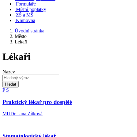
Formuláře
Místní poplatky
ZŠ a MŠ
Knihovna
Úvodní stránka
Město
Lékaři
Lékaři
Název
Hledat
P
S
Praktický lékař pro dospělé
MUDr. Jana Zítková
Stomatologický lékař