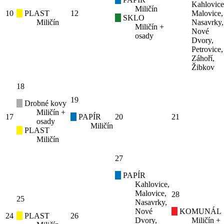
Kahlovice
Miličín
10
PLAST
12
Malovice,
SKLO
Miličín
Nasavrky,
Miličín +
Nové
osady
Dvory,
Petrovice,
Záhoří,
Žibkov
18
19
Drobné kovy
Miličín +
17
PAPÍR
20
21
osady
Miličín
PLAST
Miličín
27
PAPÍR
Kahlovice,
Malovice,
28
25
Nasavrky,
Nové
KOMUNÁL
24
PLAST
26
Dvory,
Miličín +