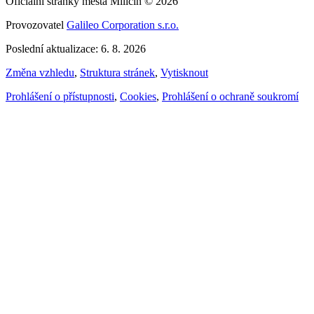
Oficiální stránky města Miličín © 2026
Provozovatel
Galileo Corporation s.r.o.
Poslední aktualizace: 6. 8. 2026
Změna vzhledu
,
Struktura stránek
,
Vytisknout
Prohlášení o přístupnosti
,
Cookies
,
Prohlášení o ochraně soukromí