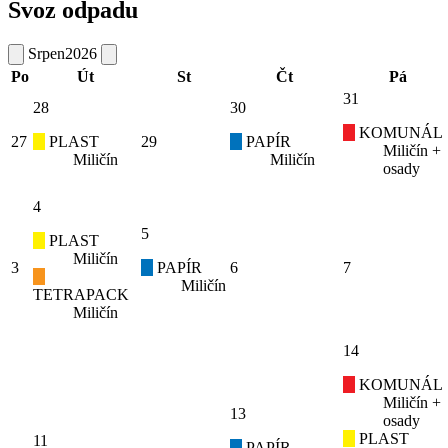
Svoz odpadu
Srpen
2026
Po
Út
St
Čt
Pá
31
28
30
KOMUNÁL
27
PLAST
29
PAPÍR
Miličín +
Miličín
Miličín
osady
4
5
PLAST
Miličín
3
PAPÍR
6
7
Miličín
TETRAPACK
Miličín
14
KOMUNÁL
Miličín +
13
osady
PLAST
11
PAPÍR