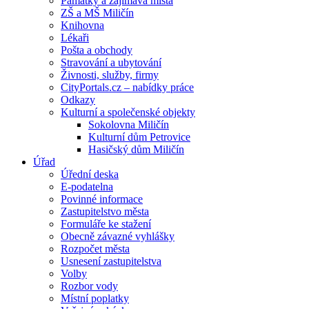
Památky a zajímavá místa
ZŠ a MŠ Miličín
Knihovna
Lékaři
Pošta a obchody
Stravování a ubytování
Živnosti, služby, firmy
CityPortals.cz – nabídky práce
Odkazy
Kulturní a společenské objekty
Sokolovna Miličín
Kulturní dům Petrovice
Hasičský dům Miličín
Úřad
Úřední deska
E-podatelna
Povinné informace
Zastupitelstvo města
Formuláře ke stažení
Obecně závazné vyhlášky
Rozpočet města
Usnesení zastupitelstva
Volby
Rozbor vody
Místní poplatky