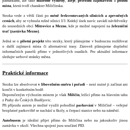
památkami, ale také
malebné výhledy
,
aleje
,
přírodní zajímavosti
a
poutní
místa
, která tvoří charakter Miličínska.
Stezka vede z větší části po
méně frekventovaných silnicích a zpevněných
cestách
, aby se vyhnula rušné silnici I/3. Krátký úsek navíc zavádí návštěvníky
do sousedních obcí
Mitrovice a Mezno
, kde je možné napojení na
železniční
trať (zastávka Mezno)
.
Jedná se o
pilotní projekt
této stezky
, který plánujeme v budoucnu rozšiřovat
o další zajímavá místa či alternativní trasy. Zároveň plánujeme doplnění
informačních panelů přímo v jednotlivých osadách. Pro aktuální informace
sledujte webové stránky města.
Praktické informace
Stezku lze absolvovat
v libovolném směru i pořadí
– není nutné ji začínat ani
končit v konkrétním bodě.
Doporučeným výchozím místem je však
Miličín
, ležící přímo na hlavním tahu
z Prahy do Českých Budějovic.
Při příjezdu autem je možné využít pohodlné
parkování
v Miličíně – veřejné
bezplatné parkoviště se nachází u školy, u čerpací stanice nebo na náměstí.
Autobusem
je ideální přijet přímo do Miličína nebo na jakoukoliv jinou
zastávku v okolí. Všechna spojení jsou součástí PID.