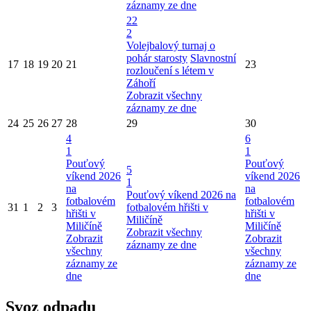
záznamy ze dne
22
2
Volejbalový turnaj o
pohár starosty
Slavnostní
17
18
19
20
21
23
rozloučení s létem v
Záhoří
Zobrazit všechny
záznamy ze dne
24
25
26
27
28
29
30
4
6
1
1
Pouťový
Pouťový
5
víkend 2026
víkend 2026
1
na
na
Pouťový víkend 2026 na
fotbalovém
fotbalovém
31
1
2
3
fotbalovém hřišti v
hřišti v
hřišti v
Miličíně
Miličíně
Miličíně
Zobrazit všechny
Zobrazit
Zobrazit
záznamy ze dne
všechny
všechny
záznamy ze
záznamy ze
dne
dne
Svoz odpadu