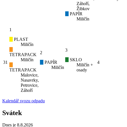
Záhoří,
Žibkov
PAPÍR
Miličín
1
PLAST
Miličín
3
2
TETRAPACK
Miličín
SKLO
31
PAPÍR
4
Miličín +
Miličín
TETRAPACK
osady
Malovice,
Nasavrky,
Petrovice,
Záhoří
Kalendář svozu odpadu
Svátek
Dnes je 8.8.2026