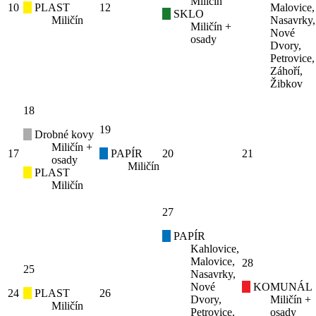
Miličín
10
PLAST
12
Malovice,
SKLO
Miličín
Nasavrky,
Miličín +
Nové
osady
Dvory,
Petrovice,
Záhoří,
Žibkov
18
19
Drobné kovy
Miličín +
17
PAPÍR
20
21
osady
Miličín
PLAST
Miličín
27
PAPÍR
Kahlovice,
Malovice,
28
25
Nasavrky,
Nové
KOMUNÁL
24
PLAST
26
Dvory,
Miličín +
Miličín
Petrovice,
osady