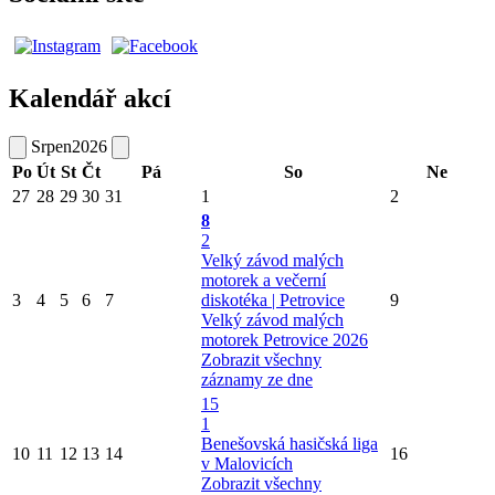
Kalendář akcí
Srpen
2026
Po
Út
St
Čt
Pá
So
Ne
27
28
29
30
31
1
2
8
2
Velký závod malých
motorek a večerní
3
4
5
6
7
diskotéka | Petrovice
9
Velký závod malých
motorek Petrovice 2026
Zobrazit všechny
záznamy ze dne
15
1
Benešovská hasičská liga
10
11
12
13
14
16
v Malovicích
Zobrazit všechny