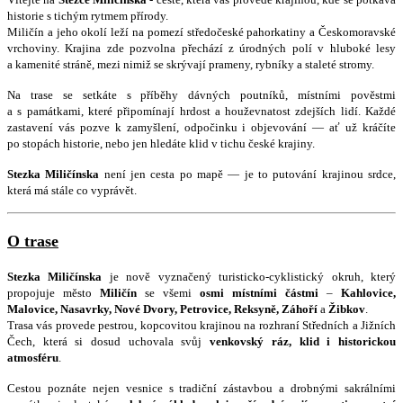
historie s tichým rytmem přírody.
Miličín a jeho okolí leží na pomezí středočeské pahorkatiny a Českomoravské
vrchoviny. Krajina zde pozvolna přechází z úrodných polí v hluboké lesy
a kamenité stráně, mezi nimiž se skrývají prameny, rybníky a staleté stromy.
Na trase se setkáte s příběhy dávných poutníků, místními pověstmi
a s památkami, které připomínají hrdost a houževnatost zdejších lidí. Každé
zastavení vás pozve k zamyšlení, odpočinku i objevování — ať už kráčíte
po stopách historie, nebo jen hledáte klid v tichu české krajiny.
Stezka Miličínska
ne
ní jen cesta po mapě — je to putování krajinou srdce,
která má stále co vyprávět.
O trase
Stezka Miličínska
je nově vyznačený turisticko-cyklistický okruh, který
propojuje město
Miličín
se všemi
osmi místními částmi
–
Kahlovice,
Malovice, Nasavrky, Nové Dvory, Petrovice, Reksyně, Záhoří
a
Žibkov
.
Trasa vás provede pestrou, kopcovitou krajinou na rozhraní Středních a Jižních
Čech, která si dosud uchovala svůj
venkovský ráz, klid i historickou
atmosféru
.
Cestou poznáte nejen vesnice s tradiční zástavbou a drobnými sakrálními