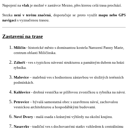
Napojení na
vlak
je možné v zastávce Mezno, přes kterou celá trasa prochází.
Stezka
není v terénu značená
, doporučuje se proto využít
mapu nebo GPS
navigaci
s vyznačenou trasou.
Zastavení na trase
Miličín
- historické město s dominantou kostela Narození Panny Marie,
centrum oblasti Miličínska.
Záhoří
- ves s typickou návesní strukturou a památným dubem na hrázi
rybníka.
Malovice
– malebná ves s hodnotnou zástavbou ve složitých terénních
podmínkách.
Kahlovice
- drobná vesnička se pilířovou zvoničkou u rybníka na návsi.
Petrovice
– bývalá samostatná obec s uzavřenou návsí, zachovalou
vesnickou architekturou a hospodářskými budovami.
Nové Dvory
- malá osada s krásnými výhledy na okolní krajinu.
Nasavrky
- tradiční ves s dochovanými statky vzhledem k centrálnímu