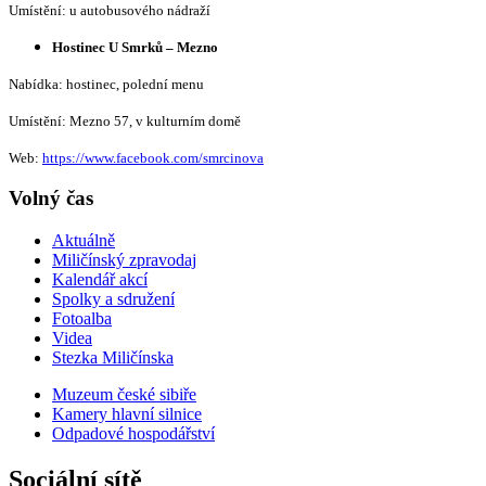
Umístění: u autobusového nádraží
Hostinec U Smrků – Mezno
Nabídka: hostinec, polední menu
Umístění: Mezno 57, v kulturním domě
Web:
https://www.facebook.com/smrcinova
Volný čas
Aktuálně
Miličínský zpravodaj
Kalendář akcí
Spolky a sdružení
Fotoalba
Videa
Stezka Miličínska
Muzeum české sibiře
Kamery hlavní silnice
Odpadové hospodářství
Sociální sítě