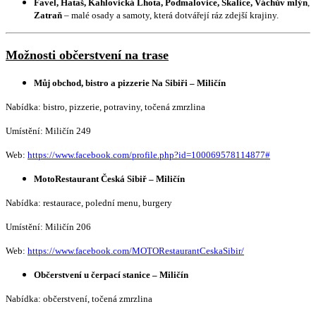
Favel, Hataš, Kahlovická Lhota, Podmalovice, Skalice, Váchův mlýn
,
Zatraň
– malé osady a samoty, která dotvářejí ráz zdejší krajiny.
Možnosti občerstvení na trase
Můj obchod, bistro a pizzerie Na Sibiři – Miličín
Nabídka: bistro, pizzerie, potraviny, točená zmrzlina
Umístění: Miličín 249
Web:
https://www.facebook.com/profile.php?id=100069578114877#
MotoRestaurant Česká Sibiř – Miličín
Nabídka: restaurace, polední menu, burgery
Umístění: Miličín 206
Web:
https://www.facebook.com/MOTORestaurantCeskaSibir/
Občerstvení u čerpací stanice – Miličín
Nabídka: občerstvení, točená zmrzlina