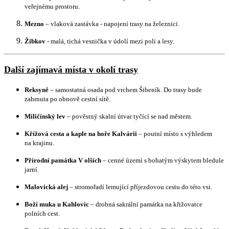
veřejnému prostoru.
Mezno
– vlaková zastávka - napojení trasy na železnici.
Žibkov
- malá, tichá vesnička v údolí mezi poli a lesy.
Další zajímavá místa v okolí trasy
Reksyně
– samostatná osada pod vrchem Šibeník. Do trasy bude
zahrnuta po obnově cestní sítě.
Miličínský lev
– pověstný skalní útvar tyčící se nad městem.
Křížová cesta a kaple na hoře Kalvárii
– poutní místo s výhledem
na krajinu.
Přírodní památka V olších
– cenné území s bohatým výskytem bledule
jarní.
Malovická alej
– stromořadí lemující příjezdovou cestu do této vsi.
Boží muka u Kahlovic
– drobná sakrální památka na křižovatce
polních cest.