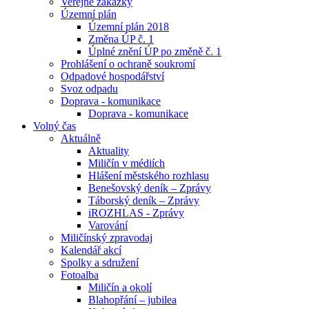
Veřejné zakázky
Územní plán
Územní plán 2018
Změna ÚP č. 1
Úplné znění ÚP po změně č. 1
Prohlášení o ochraně soukromí
Odpadové hospodářství
Svoz odpadu
Doprava - komunikace
Doprava - komunikace
Volný čas
Aktuálně
Aktuality
Miličín v médiích
Hlášení městského rozhlasu
Benešovský deník – Zprávy
Táborský deník – Zprávy
iROZHLAS - Zprávy
Varování
Miličínský zpravodaj
Kalendář akcí
Spolky a sdružení
Fotoalba
Miličín a okolí
Blahopřání – jubilea