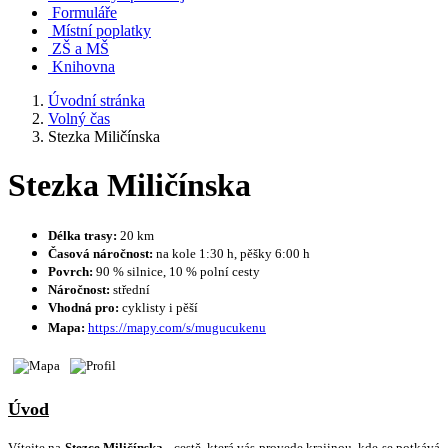
Formuláře
Místní poplatky
ZŠ a MŠ
Knihovna
Úvodní stránka
Volný čas
Stezka Miličínska
Stezka Miličínska
Délka trasy:
20 km
Časová náročnost:
na kole 1:30 h, pěšky 6:00 h
Povrch:
90 % silnice, 10 % polní cesty
Náročnost:
střední
Vhodná pro:
cyklisty i pěší
Mapa:
https://mapy.com/s/mugucukenu
Úvod
Vítejte na
Stezce Miličínska
- cestě, která vás provede krajinou, kde se potkává