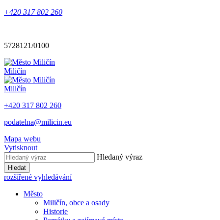
+420 317 802 260
5728121/0100
Miličín
Miličín
+420 317 802 260
podatelna@milicin.eu
Mapa webu
Vytisknout
Hledaný výraz
Hledat
rozšířené vyhledávání
Město
Miličín, obce a osady
Historie