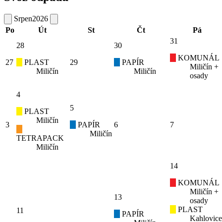
Srpen
2026
Po
Út
St
Čt
Pá
31
28
30
KOMUNÁL
27
PLAST
29
PAPÍR
Miličín +
Miličín
Miličín
osady
4
5
PLAST
Miličín
3
PAPÍR
6
7
Miličín
TETRAPACK
Miličín
14
KOMUNÁL
Miličín +
13
osady
PLAST
11
PAPÍR
Kahlovice