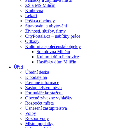
Památky a zajímavá místa
ZŠ a MŠ Miličín
Knihovna
Lékaři
Pošta a obchody
Stravování a ubytování
Živnosti, služby, firmy
CityPortals.cz – nabídky práce
Odkazy
Kulturní a společenské objekty
Sokolovna Miličín
Kulturní dům Petrovice
Hasičský dům Miličín
Úřad
Úřední deska
E-podatelna
Povinné informace
Zastupitelstvo města
Formuláře ke stažení
Obecně závazné vyhlášky
Rozpočet města
Usnesení zastupitelstva
Volby
Rozbor vody
Místní poplatky