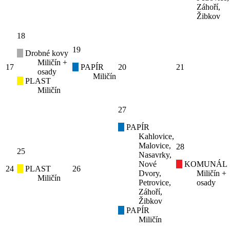
Záhoří,
Žibkov
18
19
Drobné kovy
Miličín +
17
PAPÍR
20
21
osady
Miličín
PLAST
Miličín
27
PAPÍR
Kahlovice,
Malovice,
28
25
Nasavrky,
Nové
KOMUNÁL
24
PLAST
26
Dvory,
Miličín +
Miličín
Petrovice,
osady
Záhoří,
Žibkov
PAPÍR
Miličín