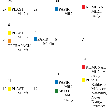
28
30
KOMUNÁL
27
PLAST
29
PAPÍR
Miličín +
Miličín
Miličín
osady
4
5
PLAST
Miličín
3
PAPÍR
6
7
Miličín
TETRAPACK
Miličín
14
KOMUNÁL
Miličín +
13
osady
PLAST
11
PAPÍR
Kahlovice
Miličín
10
PLAST
12
Malovice,
SKLO
Miličín
Nasavrky,
Miličín +
Nové
osady
Dvory,
Petrovice,