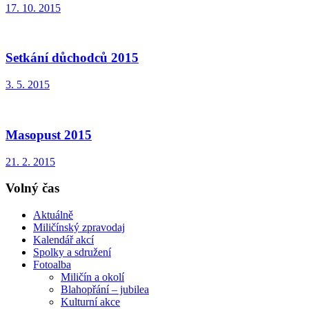
17. 10. 2015
Setkání důchodců 2015
3. 5. 2015
Masopust 2015
21. 2. 2015
Volný čas
Aktuálně
Miličínský zpravodaj
Kalendář akcí
Spolky a sdružení
Fotoalba
Miličín a okolí
Blahopřání – jubilea
Kulturní akce