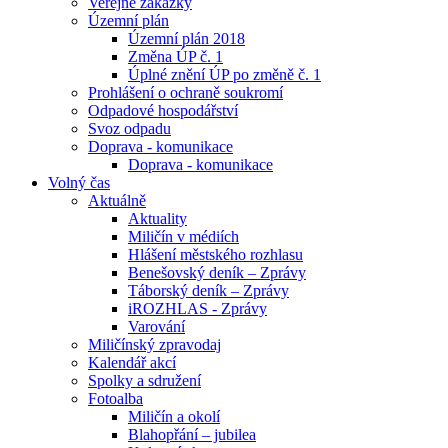
Veřejné zakázky
Územní plán
Územní plán 2018
Změna ÚP č. 1
Úplné znění ÚP po změně č. 1
Prohlášení o ochraně soukromí
Odpadové hospodářství
Svoz odpadu
Doprava - komunikace
Doprava - komunikace
Volný čas
Aktuálně
Aktuality
Miličín v médiích
Hlášení městského rozhlasu
Benešovský deník – Zprávy
Táborský deník – Zprávy
iROZHLAS - Zprávy
Varování
Miličínský zpravodaj
Kalendář akcí
Spolky a sdružení
Fotoalba
Miličín a okolí
Blahopřání – jubilea