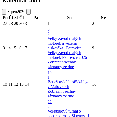
Kalendář akcí
Srpen
2026
Po
Út
St
Čt
Pá
So
Ne
27
28
29
30
31
1
2
8
2
Velký závod malých
motorek a večerní
3
4
5
6
7
diskotéka | Petrovice
9
Velký závod malých
motorek Petrovice 2026
Zobrazit všechny
záznamy ze dne
15
1
Benešovská hasičská liga
10
11
12
13
14
16
v Malovicích
Zobrazit všechny
záznamy ze dne
22
2
Volejbalový turnaj o
pohár starosty
Slavnostní