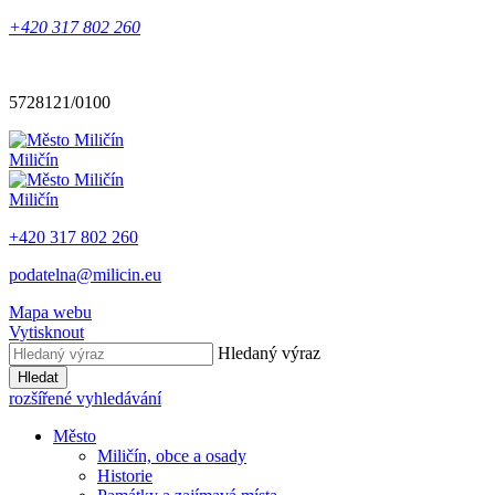
+420 317 802 260
5728121/0100
Miličín
Miličín
+420 317 802 260
podatelna@milicin.eu
Mapa webu
Vytisknout
Hledaný výraz
Hledat
rozšířené vyhledávání
Město
Miličín, obce a osady
Historie