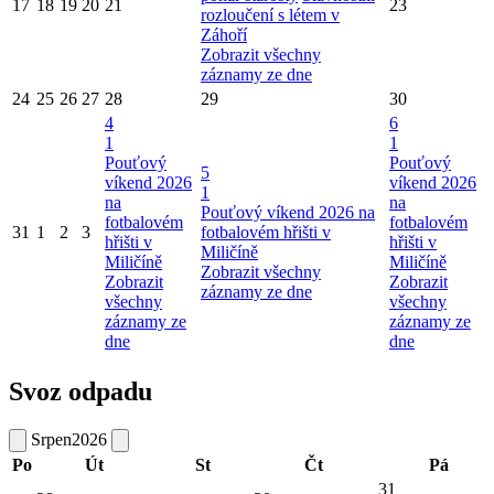
17
18
19
20
21
23
rozloučení s létem v
Záhoří
Zobrazit všechny
záznamy ze dne
24
25
26
27
28
29
30
4
6
1
1
Pouťový
Pouťový
5
víkend 2026
víkend 2026
1
na
na
Pouťový víkend 2026 na
fotbalovém
fotbalovém
31
1
2
3
fotbalovém hřišti v
hřišti v
hřišti v
Miličíně
Miličíně
Miličíně
Zobrazit všechny
Zobrazit
Zobrazit
záznamy ze dne
všechny
všechny
záznamy ze
záznamy ze
dne
dne
Svoz odpadu
Srpen
2026
Po
Út
St
Čt
Pá
31