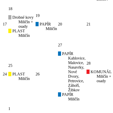
18
19
Drobné kovy
Miličín +
17
PAPÍR
20
21
osady
Miličín
PLAST
Miličín
27
PAPÍR
Kahlovice,
Malovice,
28
25
Nasavrky,
Nové
KOMUNÁL
24
PLAST
26
Dvory,
Miličín +
Miličín
Petrovice,
osady
Záhoří,
Žibkov
PAPÍR
Miličín
1