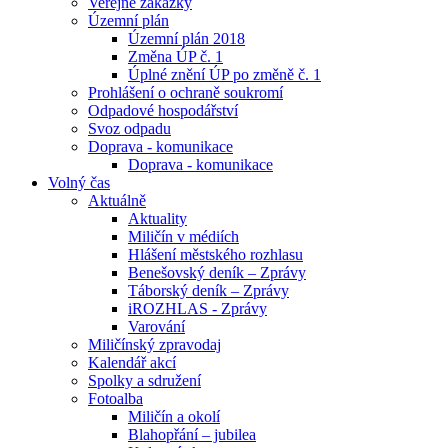
Veřejné zakázky
Územní plán
Územní plán 2018
Změna ÚP č. 1
Úplné znění ÚP po změně č. 1
Prohlášení o ochraně soukromí
Odpadové hospodářství
Svoz odpadu
Doprava - komunikace
Doprava - komunikace
Volný čas
Aktuálně
Aktuality
Miličín v médiích
Hlášení městského rozhlasu
Benešovský deník – Zprávy
Táborský deník – Zprávy
iROZHLAS - Zprávy
Varování
Miličínský zpravodaj
Kalendář akcí
Spolky a sdružení
Fotoalba
Miličín a okolí
Blahopřání – jubilea