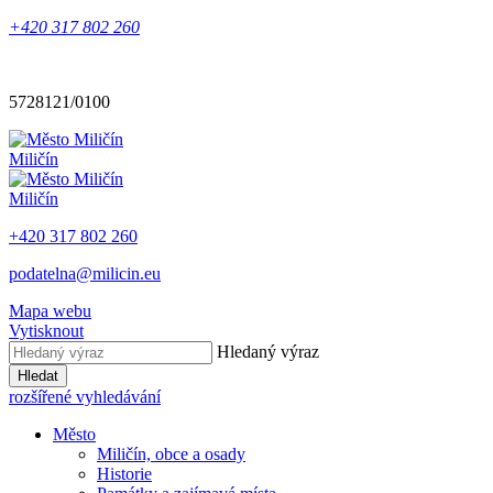
+420 317 802 260
5728121/0100
Miličín
Miličín
+420 317 802 260
podatelna@milicin.eu
Mapa webu
Vytisknout
Hledaný výraz
Hledat
rozšířené vyhledávání
Město
Miličín, obce a osady
Historie