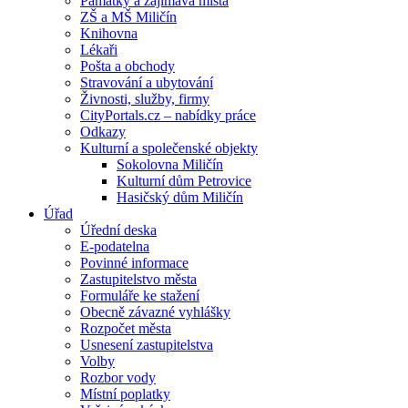
Památky a zajímavá místa
ZŠ a MŠ Miličín
Knihovna
Lékaři
Pošta a obchody
Stravování a ubytování
Živnosti, služby, firmy
CityPortals.cz – nabídky práce
Odkazy
Kulturní a společenské objekty
Sokolovna Miličín
Kulturní dům Petrovice
Hasičský dům Miličín
Úřad
Úřední deska
E-podatelna
Povinné informace
Zastupitelstvo města
Formuláře ke stažení
Obecně závazné vyhlášky
Rozpočet města
Usnesení zastupitelstva
Volby
Rozbor vody
Místní poplatky