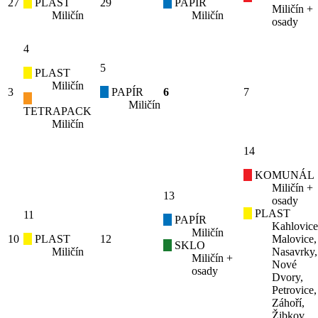
27
PLAST
29
PAPÍR
Miličín +
Miličín
Miličín
osady
4
5
PLAST
Miličín
3
PAPÍR
6
7
Miličín
TETRAPACK
Miličín
14
KOMUNÁL
Miličín +
13
osady
PLAST
11
PAPÍR
Kahlovice
Miličín
10
PLAST
12
Malovice,
SKLO
Miličín
Nasavrky,
Miličín +
Nové
osady
Dvory,
Petrovice,
Záhoří,
Žibkov