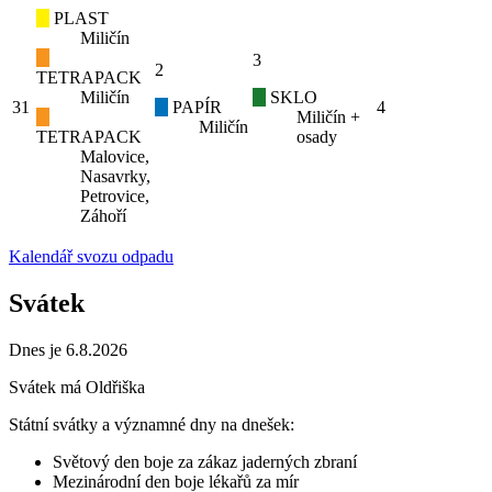
PLAST
Miličín
3
2
TETRAPACK
Miličín
SKLO
31
PAPÍR
4
Miličín +
Miličín
TETRAPACK
osady
Malovice,
Nasavrky,
Petrovice,
Záhoří
Kalendář svozu odpadu
Svátek
Dnes je 6.8.2026
Svátek má
Oldřiška
Státní svátky a významné dny na dnešek:
Světový den boje za zákaz jaderných zbraní
Mezinárodní den boje lékařů za mír