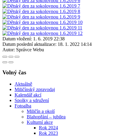
Datum vložení:
1. 6. 2019 22:38
Datum poslední aktualizace:
18. 1. 2022 14:14
Autor:
Správce Webu
Volný čas
Aktuálně
Miličínský zpravodaj
Kalendář akcí
Spolky a sdružení
Fotoalba
Miličín a okolí
Blahopřání – jubilea
Kulturní akce
Rok 2024
Rok 2023