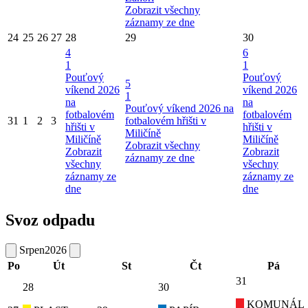
Zobrazit všechny
záznamy ze dne
24
25
26
27
28
29
30
4
6
1
1
Pouťový
Pouťový
5
víkend 2026
víkend 2026
1
na
na
Pouťový víkend 2026 na
fotbalovém
fotbalovém
31
1
2
3
fotbalovém hřišti v
hřišti v
hřišti v
Miličíně
Miličíně
Miličíně
Zobrazit všechny
Zobrazit
Zobrazit
záznamy ze dne
všechny
všechny
záznamy ze
záznamy ze
dne
dne
Svoz odpadu
Srpen
2026
Po
Út
St
Čt
Pá
31
28
30
KOMUNÁL