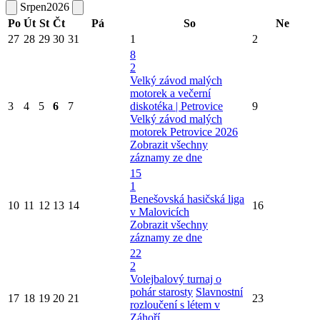
Srpen
2026
Po
Út
St
Čt
Pá
So
Ne
27
28
29
30
31
1
2
8
2
Velký závod malých
motorek a večerní
3
4
5
6
7
diskotéka | Petrovice
9
Velký závod malých
motorek Petrovice 2026
Zobrazit všechny
záznamy ze dne
15
1
Benešovská hasičská liga
10
11
12
13
14
16
v Malovicích
Zobrazit všechny
záznamy ze dne
22
2
Volejbalový turnaj o
pohár starosty
Slavnostní
17
18
19
20
21
23
rozloučení s létem v
Záhoří