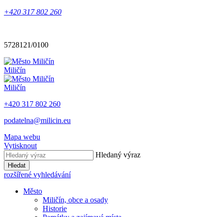
+420 317 802 260
5728121/0100
Miličín
Miličín
+420 317 802 260
podatelna@milicin.eu
Mapa webu
Vytisknout
Hledaný výraz
Hledat
rozšířené vyhledávání
Město
Miličín, obce a osady
Historie