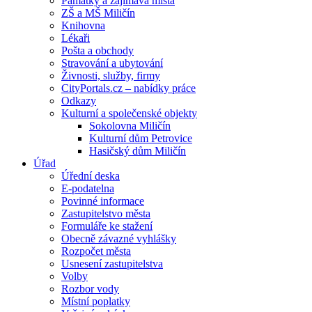
Památky a zajímavá místa
ZŠ a MŠ Miličín
Knihovna
Lékaři
Pošta a obchody
Stravování a ubytování
Živnosti, služby, firmy
CityPortals.cz – nabídky práce
Odkazy
Kulturní a společenské objekty
Sokolovna Miličín
Kulturní dům Petrovice
Hasičský dům Miličín
Úřad
Úřední deska
E-podatelna
Povinné informace
Zastupitelstvo města
Formuláře ke stažení
Obecně závazné vyhlášky
Rozpočet města
Usnesení zastupitelstva
Volby
Rozbor vody
Místní poplatky