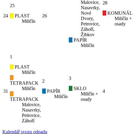
Malovice,
28
25
Nasavrky,
Nové
KOMUNÁL
24
PLAST
26
Dvory,
Miličín +
Miličín
Petrovice,
osady
Záhoří,
Žibkov
PAPÍR
Miličín
1
PLAST
Miličín
3
2
TETRAPACK
Miličín
SKLO
31
PAPÍR
4
Miličín +
Miličín
TETRAPACK
osady
Malovice,
Nasavrky,
Petrovice,
Záhoří
Kalendář svozu odpadu