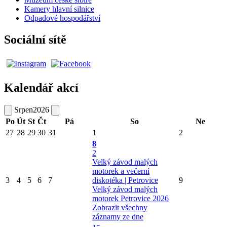
Kamery hlavní silnice
Odpadové hospodářství
Sociální sítě
Kalendář akcí
Srpen
2026
Po
Út
St
Čt
Pá
So
Ne
27
28
29
30
31
1
2
8
2
Velký závod malých
motorek a večerní
3
4
5
6
7
diskotéka | Petrovice
9
Velký závod malých
motorek Petrovice 2026
Zobrazit všechny
záznamy ze dne