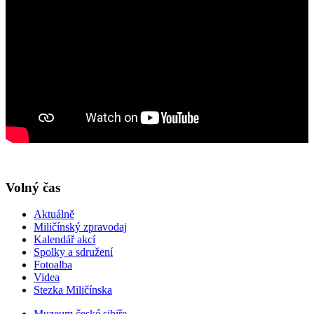
Volný čas
Aktuálně
Miličínský zpravodaj
Kalendář akcí
Spolky a sdružení
Fotoalba
Videa
Stezka Miličínska
Muzeum české sibiře