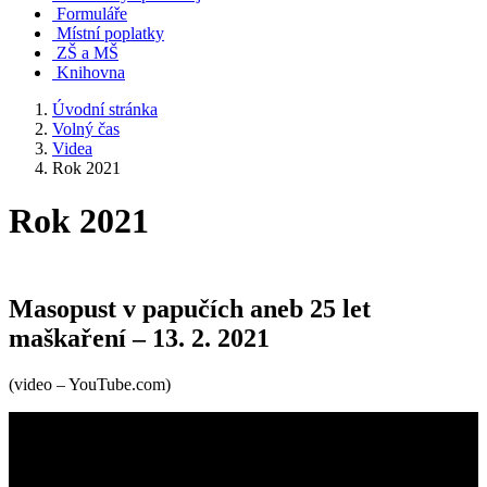
Formuláře
Místní poplatky
ZŠ a MŠ
Knihovna
Úvodní stránka
Volný čas
Videa
Rok 2021
Rok 2021
Masopust v papučích aneb 25 let
maškaření – 13. 2. 2021
(video – YouTube.com)