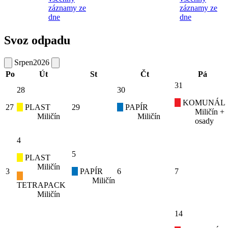
záznamy ze
záznamy ze
dne
dne
Svoz odpadu
Srpen
2026
Po
Út
St
Čt
Pá
31
28
30
KOMUNÁL
27
PLAST
29
PAPÍR
Miličín +
Miličín
Miličín
osady
4
5
PLAST
Miličín
3
PAPÍR
6
7
Miličín
TETRAPACK
Miličín
14