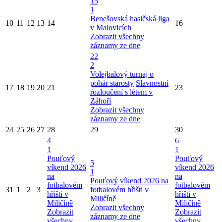
15
1
Benešovská hasičská liga
10
11
12
13
14
16
v Malovicích
Zobrazit všechny
záznamy ze dne
22
2
Volejbalový turnaj o
pohár starosty
Slavnostní
17
18
19
20
21
23
rozloučení s létem v
Záhoří
Zobrazit všechny
záznamy ze dne
24
25
26
27
28
29
30
4
6
1
1
Pouťový
Pouťový
5
víkend 2026
víkend 2026
1
na
na
Pouťový víkend 2026 na
fotbalovém
fotbalovém
31
1
2
3
fotbalovém hřišti v
hřišti v
hřišti v
Miličíně
Miličíně
Miličíně
Zobrazit všechny
Zobrazit
Zobrazit
záznamy ze dne
všechny
všechny