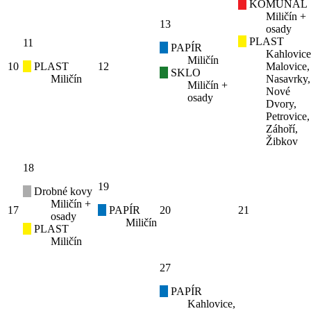
KOMUNÁL
Miličín +
13
osady
PLAST
11
PAPÍR
Kahlovice
Miličín
10
PLAST
12
Malovice,
SKLO
Miličín
Nasavrky,
Miličín +
Nové
osady
Dvory,
Petrovice,
Záhoří,
Žibkov
18
19
Drobné kovy
Miličín +
17
PAPÍR
20
21
osady
Miličín
PLAST
Miličín
27
PAPÍR
Kahlovice,